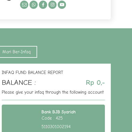
LE
PROFILE
Mari Ber-Infaq
INFAQ FUND BALANCE REPORT
BALANCE :
Rp 0,-
Please give your infaq through the following account
Bank BJB Syariah
Code : 425
5110301002194