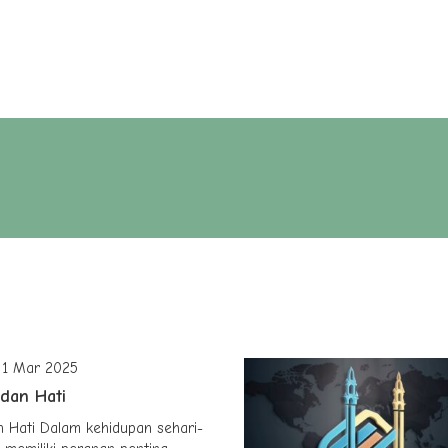
 Muttaqin
DKM Al Muttaqin
By :
Wednesd
Aturan dalam
sehari-
Aturan dalam I