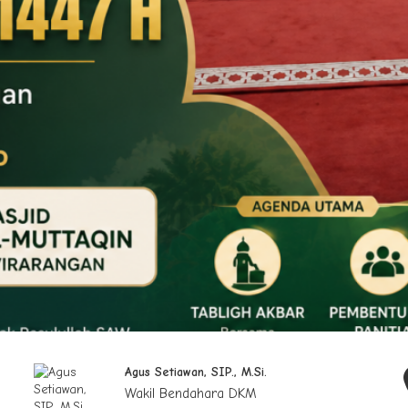
Agus Setiawan, SIP., M.Si.
Ustadz Ii
Wakil Bendahara DKM
Wakil Se