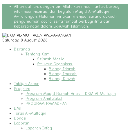
Alhamdulillah, dengan izin Allah, kami hadir untuk berbagi
informasi, inspirasi, dan kegiatan Masjid Al-Muttaqin
Awirarangan. Halaman ini akan menjadi sarana dakwah,
pengumuman acara, serta tempat berbagi ilmu dan
kebersamaan dalam ukhuwah Islamiyah.
Saturday, 8 August 2026
Beranda
Tentang Kami
Sejarah Masjid
Struktur Organisasi
Bidang Idaroh
Bidang Imaroh
Bidang Riayah
Tabligh Akbar
Program
Program Masjid Ramah Anak – DKM Al-Muttaqin
Program Amil Zakat
PROGRAM RAMADHAN
BMT
Teras Al-Muttaqin
Donasi
Laporan
Laporan Infaq