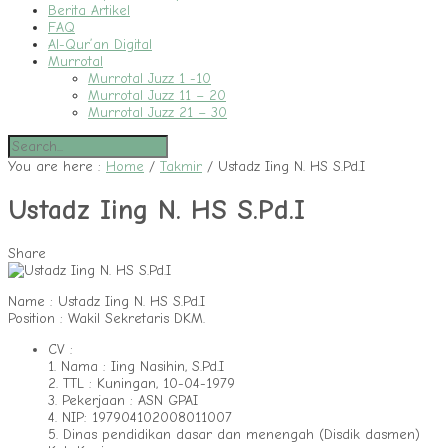
Berita Artikel
FAQ
Al-Qur’an Digital
Murrotal
Murrotal Juzz 1 -10
Murrotal Juzz 11 – 20
Murrotal Juzz 21 – 30
You are here :
Home
/
Takmir
/
Ustadz Iing N. HS S.Pd.I
Ustadz Iing N. HS S.Pd.I
Share
Name : Ustadz Iing N. HS S.Pd.I
Position : Wakil Sekretaris DKM.
CV :
1. Nama : Iing Nasihin, S.Pd.I
2. TTL : Kuningan, 10-04-1979
3. Pekerjaan : ASN GPAI
4. NIP: 197904102008011007
5. Dinas pendidikan dasar dan menengah (Disdik dasmen)