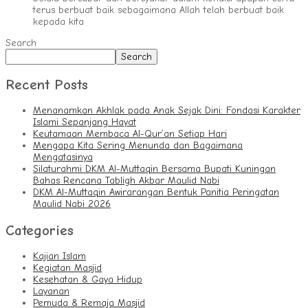
terus berbuat baik sebagaimana Allah telah berbuat baik
kepada kita
Search
Search
Recent Posts
Menanamkan Akhlak pada Anak Sejak Dini: Fondasi Karakter
Islami Sepanjang Hayat
Keutamaan Membaca Al-Qur’an Setiap Hari
Mengapa Kita Sering Menunda dan Bagaimana
Mengatasinya
Silaturahmi DKM Al-Muttaqin Bersama Bupati Kuningan
Bahas Rencana Tabligh Akbar Maulid Nabi
DKM Al-Muttaqin Awirarangan Bentuk Panitia Peringatan
Maulid Nabi 2026
Categories
Kajian Islam
Kegiatan Masjid
Kesehatan & Gaya Hidup
Layanan
Pemuda & Remaja Masjid