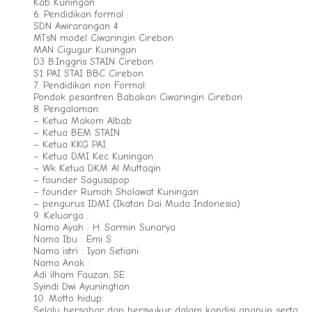
Kab Kuningan
6. Pendidikan formal :
SDN Awirarangan 4
MTsN model Ciwaringin Cirebon
MAN Cigugur Kuningan
D3 B.Inggris STAIN Cirebon
S1 PAI STAI BBC Cirebon
7. Pendidikan non Formal:
Pondok pesantren Babakan Ciwaringin Cirebon
8. Pengalaman:
– Ketua Makom Albab
– Ketua BEM STAIN
– Ketua KKG PAI
– Ketua DMI Kec Kuningan
– Wk Ketua DKM Al Muttaqin
– founder Sagusapop
– founder Rumah Sholawat Kuningan
– pengurus IDMI (Ikatan Dai Muda Indonesia)
9. Keluarga :
Nama Ayah : H. Sarmin Sunarya
Nama Ibu : Emi S
Nama istri : Iyan Setiani
Nama Anak :
Adi ilham Fauzan, SE
Syindi Dwi Ayuningtian
10. Motto hidup:
Selalu bersabar dan bersyukur dalam kondisi apapun serta