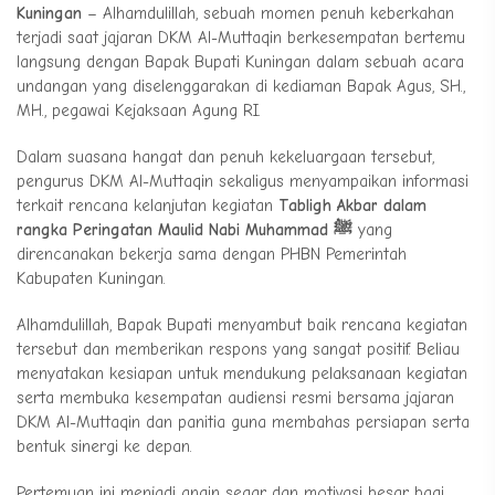
Kuningan
– Alhamdulillah, sebuah momen penuh keberkahan
terjadi saat jajaran DKM Al-Muttaqin berkesempatan bertemu
langsung dengan Bapak Bupati Kuningan dalam sebuah acara
undangan yang diselenggarakan di kediaman Bapak Agus, SH.,
MH., pegawai Kejaksaan Agung RI.
Dalam suasana hangat dan penuh kekeluargaan tersebut,
pengurus DKM Al-Muttaqin sekaligus menyampaikan informasi
terkait rencana kelanjutan kegiatan
Tabligh Akbar dalam
rangka Peringatan Maulid Nabi Muhammad ﷺ
yang
direncanakan bekerja sama dengan PHBN Pemerintah
Kabupaten Kuningan.
Alhamdulillah, Bapak Bupati menyambut baik rencana kegiatan
tersebut dan memberikan respons yang sangat positif. Beliau
menyatakan kesiapan untuk mendukung pelaksanaan kegiatan
serta membuka kesempatan audiensi resmi bersama jajaran
DKM Al-Muttaqin dan panitia guna membahas persiapan serta
bentuk sinergi ke depan.
Pertemuan ini menjadi angin segar dan motivasi besar bagi