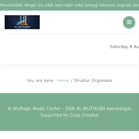
Alhamdulillah, dengan izin Allah, kami hadir untuk berbagi informasi, inspirasi,
Saturday, 8 A
You are here :
Home
/
Struktur Organisasi
Al Muttaqin Media Center - DKM AL-MUTTAQIN Awirarangan
Supported by
Ciuss Creative