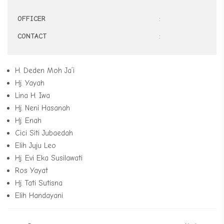
OFFICER
:
CONTACT
:
H. Deden Moh Ja’i
Hj. Yayah
Lina H. Iwa
Hj. Neni Hasanah
Hj. Enah
Cici Siti Jubaedah
Elih Juju Leo
Hj. Evi Eka Susilawati
Ros Yayat
Hj. Tati Sutisna
Elih Handayani