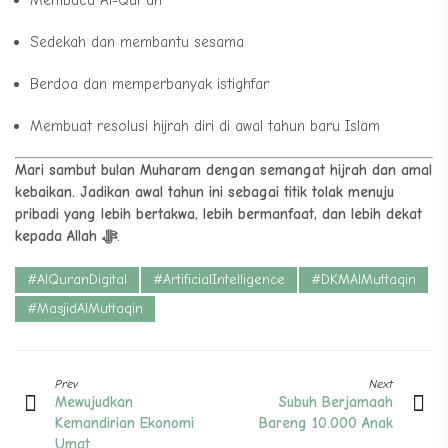
Membaca Al-Qur’an
Sedekah dan membantu sesama
Berdoa dan memperbanyak istighfar
Membuat resolusi hijrah diri di awal tahun baru Islam
Mari sambut bulan Muharam dengan semangat hijrah dan amal
kebaikan. Jadikan awal tahun ini sebagai titik tolak menuju
pribadi yang lebih bertakwa, lebih bermanfaat, dan lebih dekat
kepada Allah ﷻ.
#AlQuranDigital
#ArtificialIntelligence
#DKMAlMuttaqin
#MasjidAlMuttaqin
Prev
Next
Mewujudkan
Subuh Berjamaah
Kemandirian Ekonomi
Bareng 10.000 Anak
Umat