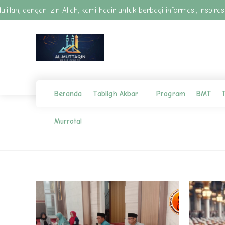
lah, dengan izin Allah, kami hadir untuk berbagi informasi, inspir
Beranda
Tabligh Akbar
Program
BMT
T
Murrotal