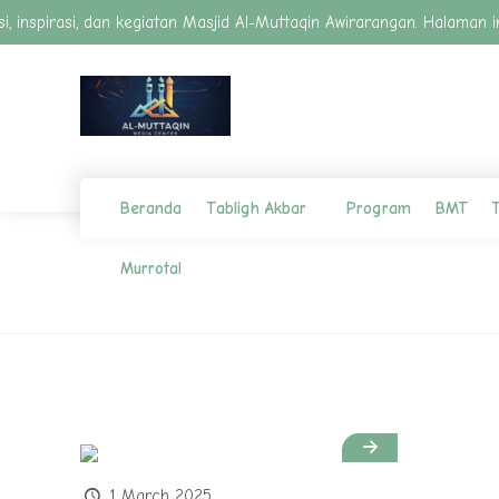
masi, inspirasi, dan kegiatan Masjid Al-Muttaqin Awirarangan. Halam
Beranda
Tabligh Akbar
Program
BMT
T
Murrotal
1 March 2025