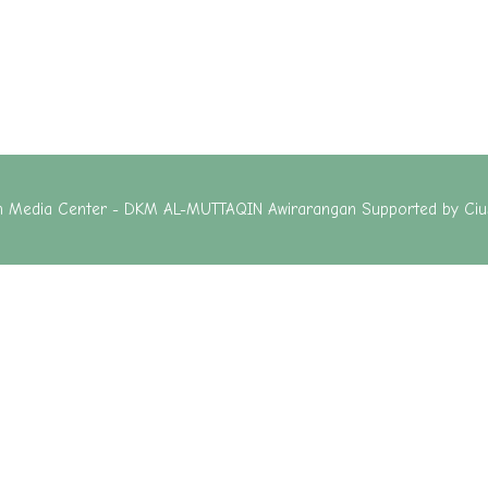
in Media Center - DKM AL-MUTTAQIN Awirarangan Supported by
Ciu