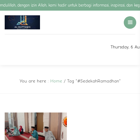
mdulillah, dengan izin Allah, kami hadir untuk berbagi informasi, inspirasi, dan
Thursday, 6 A
You are here :
Home
/
Tag "#SedekahRamadhan"