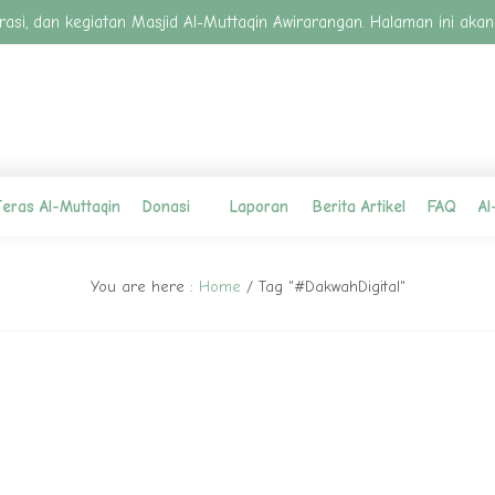
nspirasi, dan kegiatan Masjid Al-Muttaqin Awirarangan. Halaman ini
eras Al-Muttaqin
Donasi
Laporan
Berita Artikel
FAQ
Al
You are here :
Home
/
Tag "#DakwahDigital"