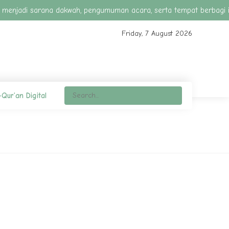
 akan menjadi sarana dakwah, pengumuman acara, serta tempat berbagi
Friday, 7 August 2026
-Qur’an Digital