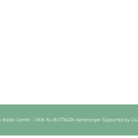
in Media Center - DKM AL-MUTTAQIN Awirarangan Supported by
Ciu