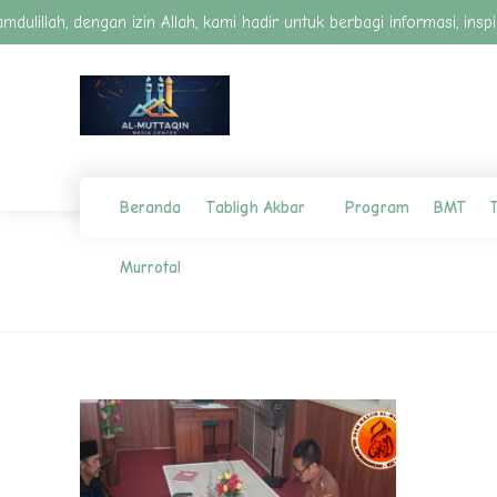
dulillah, dengan izin Allah, kami hadir untuk berbagi informasi, i
Beranda
Tabligh Akbar
Program
BMT
T
Murrotal