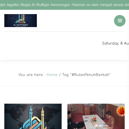
si, dan kegiatan Masjid Al-Muttaqin Awirarangan. Halaman ini akan menjadi saran
Saturday, 8 A
You are here :
Home
/
Tag "#BulanPenuhBerkah"