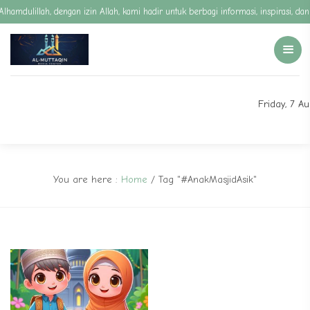
Alhamdulillah, dengan izin Allah, kami hadir untuk berbagi informasi, inspirasi,
Friday, 7 A
You are here :
Home
/
Tag "#AnakMasjidAsik"